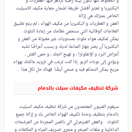
و الخطوط كلها تكون بيئة رطبة تزدهر فيها الفطريات و
البكتيريا و تعتبر أفضل طريقة لضمان حماية مكيف الاسبليت
الخاض بمنزلك هي إزالة
العفن و الفطريات و البكتيريا من مكيف الهواء ، ثم يتم تطبيق
العلاجات الوقائية التي ستحمي نظامك من إعادة التلوث.
يمكن لمكيف هواء ملوث بمستويات غير مقبولة من العفن و
البكتيريا أن يضر جهاز المناعة لديك و يسبب أعراضًا تشبه
أعراض البرد و الإنفلونزا ، و تهيج الجلد ، و حمى القش ،
ويؤدي إلى نوبات الربو. إذا كنت ترغب في تزويد عائلتك بهواء
مريح يمكن التحكم فيه و صحي أيضًا فهناك حل لكل هذا …
شركة تنظيف مكيفات سبلت بالدمام
سيقوم الفنيون المعتمدون من شركة تنظيف مكيف اسبليت
بالدمام بتنظيف وحدة تكييف الهواء الخاص بك و إزالة جميع
التلوث والعفن الغيرمرئي الي بالعين المجردة من المرشحات
الداخلية و ملفات المبخر و مجرى تصريف المياه و المكثفات و