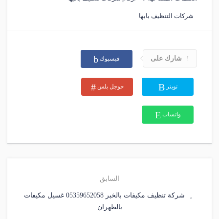
شركات التنظيف بابها
شارك على
فيسبوك
تويتر
جوجل بلس
واتساب
السابق
شركة تنظيف مكيفات بالخبر 05359652058 غسيل مكيفات
بالظهران